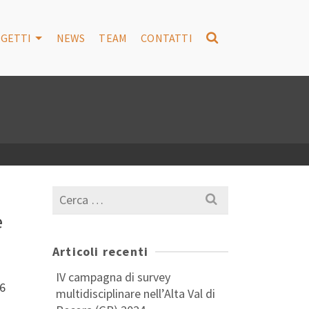
GETTI
NEWS
TEAM
CONTATTI
Cerca
per:
e
Articoli recenti
IV campagna di survey
16
multidisciplinare nell’Alta Val di