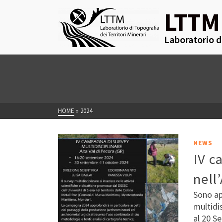
LTTM
Laboratorio di
HOME
»
2024
NEWS
IV c
nell
Sono ap
multidis
al 20 S