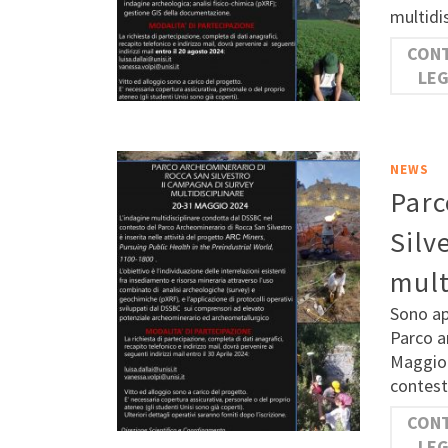
multidis
CONT
LE
NEWS
Parc
Silv
mult
Sono ape
Parco a
Maggio 
contest
CONT
LE