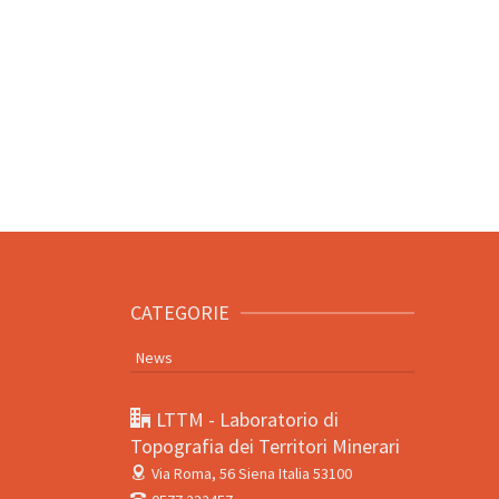
CATEGORIE
News
LTTM - Laboratorio di
Topografia dei Territori Minerari
Via Roma, 56
Siena Italia 53100