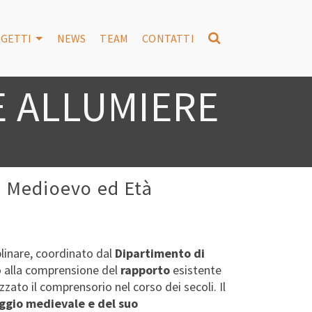
GETTI
NEWS
TEAM
CONTATTI
 ALLUMIERE
ra Medioevo ed Età
plinare, coordinato dal
Dipartimento di
ano alla comprensione del
rapporto
esistente
zato il comprensorio nel corso dei secoli. Il
ggio medievale e del suo