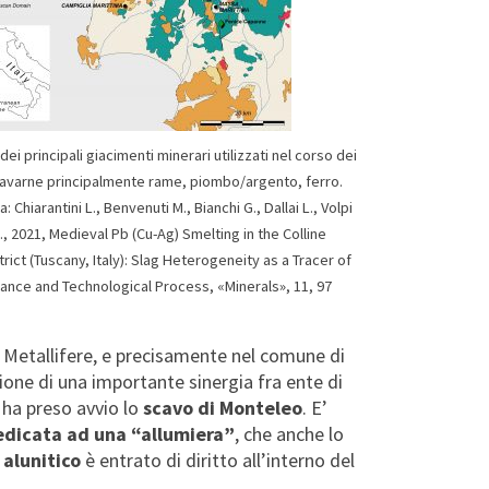
ei principali giacimenti minerari utilizzati nel corso dei
icavarne principalmente rame, piombo/argento, ferro.
 Chiarantini L., Benvenuti M., Bianchi G., Dallai L., Volpi
., 2021, Medieval Pb (Cu-Ag) Smelting in the Colline
trict (Tuscany, Italy): Slag Heterogeneity as a Tracer of
nce and Technological Process, «Minerals», 11, 97
ne Metallifere, e precisamente nel comune di
one di una importante sinergia fra ente di
 ha preso avvio lo
scavo di Monteleo
. E’
edicata ad una “allumiera”
, che anche lo
alunitico
è entrato di diritto all’interno del