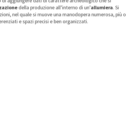
 di aggiungere dati di carattere archeologico che si
zazione
della produzione all’interno di un’
allumiera
. Si
funzioni, nel quale si muove una manodopera numerosa, più o
erenziati e spazi precisi e ben organizzati.