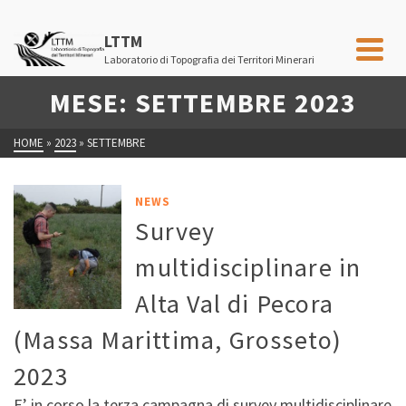
LTTM
Laboratorio di Topografia dei Territori Minerari
MESE: SETTEMBRE 2023
HOME
»
2023
»
SETTEMBRE
NEWS
Survey
multidisciplinare in
Alta Val di Pecora
(Massa Marittima, Grosseto)
2023
E’ in corso la terza campagna di survey multidisciplinare